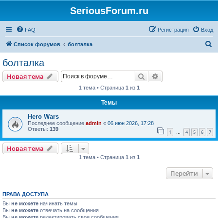
SeriousForum.ru
FAQ
Регистрация
Вход
П
Список форумов
болталка
о
болталка
и
Поиск
Расширенный пои
Новая тема
с
1 тема • Страница
1
из
1
к
Темы
Hero Wars
Последнее сообщение
admin
«
06 июн 2026, 17:28
Ответы:
139
1
4
5
6
7
…
Новая тема
1 тема • Страница
1
из
1
Перейти
ПРАВА ДОСТУПА
Вы
не можете
начинать темы
Вы
не можете
отвечать на сообщения
Вы
не можете
редактировать свои сообщения