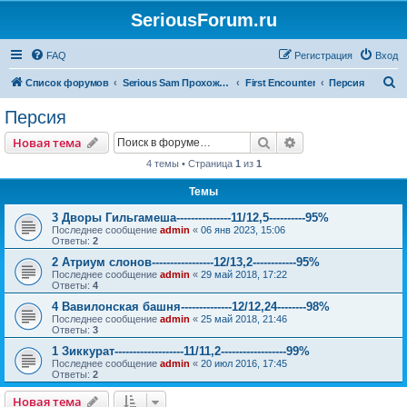
SeriousForum.ru
FAQ
Регистрация
Вход
П
Список форумов
Serious Sam Прохождения
First Encounter
Персия
о
Персия
и
Поиск
Расширенный пои
Новая тема
с
4 темы • Страница
1
из
1
к
Темы
3 Дворы Гильгамеша---------------11/12,5----------95%
Последнее сообщение
admin
«
06 янв 2023, 15:06
Ответы:
2
2 Атриум слонов-----------------12/13,2------------95%
Последнее сообщение
admin
«
29 май 2018, 17:22
Ответы:
4
4 Вавилонская башня--------------12/12,24--------98%
Последнее сообщение
admin
«
25 май 2018, 21:46
Ответы:
3
1 Зиккурат-------------------11/11,2------------------99%
Последнее сообщение
admin
«
20 июл 2016, 17:45
Ответы:
2
Новая тема