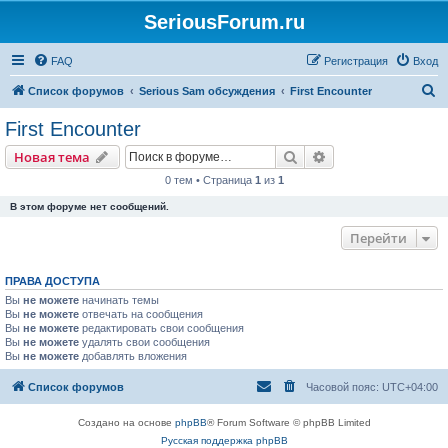
SeriousForum.ru
FAQ
Регистрация
Вход
П
Список форумов
Serious Sam обсуждения
First Encounter
о
First Encounter
и
Поиск
Расширенный пои
Новая тема
с
0 тем • Страница
1
из
1
к
В этом форуме нет сообщений.
Перейти
ПРАВА ДОСТУПА
Вы
не можете
начинать темы
Вы
не можете
отвечать на сообщения
Вы
не можете
редактировать свои сообщения
Вы
не можете
удалять свои сообщения
Вы
не можете
добавлять вложения
Список форумов
Часовой пояс:
UTC+04:00
Создано на основе
phpBB
® Forum Software © phpBB Limited
Русская поддержка phpBB