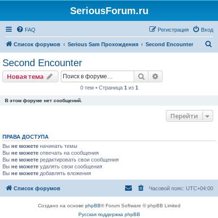
SeriousForum.ru
FAQ
Регистрация
Вход
П
Список форумов
Serious Sam Прохождения
Second Encounter
о
Second Encounter
и
Поиск
Расширенный пои
Новая тема
с
0 тем • Страница
1
из
1
к
В этом форуме нет сообщений.
Перейти
ПРАВА ДОСТУПА
Вы
не можете
начинать темы
Вы
не можете
отвечать на сообщения
Вы
не можете
редактировать свои сообщения
Вы
не можете
удалять свои сообщения
Вы
не можете
добавлять вложения
Список форумов
Часовой пояс:
UTC+04:00
Создано на основе
phpBB
® Forum Software © phpBB Limited
Русская поддержка phpBB