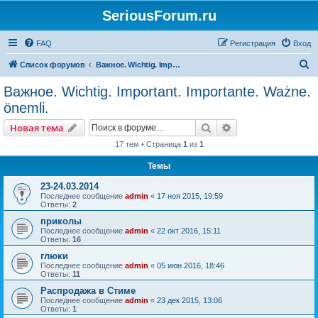
SeriousForum.ru
FAQ
Регистрация
Вход
П
Список форумов
Важное. Wichtig. Important. Importante. Ważne. önemli.
о
Важное. Wichtig. Important. Importante. Ważne.
и
önemli.
с
Поиск
Расширенный пои
Новая тема
к
17 тем • Страница
1
из
1
Темы
23-24.03.2014
Последнее сообщение
admin
«
17 ноя 2015, 19:59
Ответы:
2
приколы
Последнее сообщение
admin
«
22 окт 2016, 15:11
Ответы:
16
глюки
Последнее сообщение
admin
«
05 июн 2016, 18:46
Ответы:
11
Распродажа в Стиме
Последнее сообщение
admin
«
23 дек 2015, 13:06
Ответы:
1