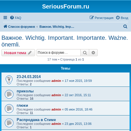
SeriousForum.ru
FAQ
Регистрация
Вход
П
Список форумов
Важное. Wichtig. Important. Importante. Ważne. önemli.
о
Важное. Wichtig. Important. Importante. Ważne.
и
önemli.
с
Поиск
Расширенный пои
Новая тема
к
17 тем • Страница
1
из
1
Темы
23-24.03.2014
Последнее сообщение
admin
«
17 ноя 2015, 19:59
Ответы:
2
приколы
Последнее сообщение
admin
«
22 окт 2016, 15:11
Ответы:
16
глюки
Последнее сообщение
admin
«
05 июн 2016, 18:46
Ответы:
11
Распродажа в Стиме
Последнее сообщение
admin
«
23 дек 2015, 13:06
Ответы:
1