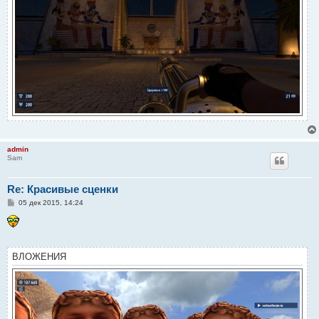
admin
Sam
Re: Красивые сценки
С
05 дек 2015, 14:24
о
о
б
щ
е
н
ВЛОЖЕНИЯ
и
е