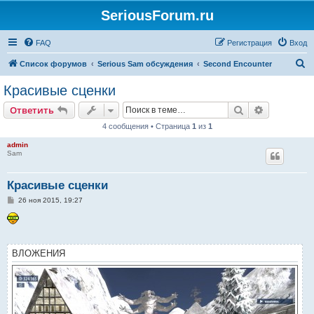
SeriousForum.ru
FAQ
Регистрация
Вход
П
Список форумов
Serious Sam обсуждения
Second Encounter
о
Красивые сценки
и
Поиск
Расширен
Ответить
с
4 сообщения • Страница
1
из
1
к
admin
Sam
Красивые сценки
С
26 ноя 2015, 19:27
о
о
б
щ
е
н
ВЛОЖЕНИЯ
и
е