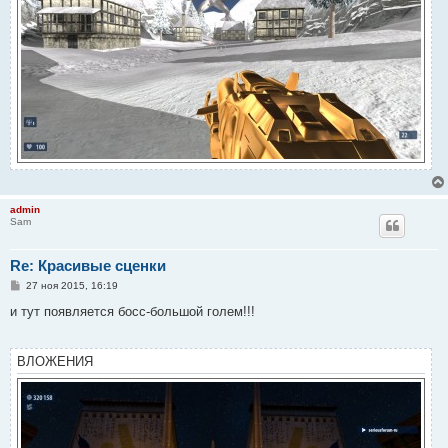
admin
Sam
Re: Красивые сценки
С
27 ноя 2015, 16:19
о
о
и тут появляется босс-большой голем!!!
б
щ
е
н
ВЛОЖЕНИЯ
и
е