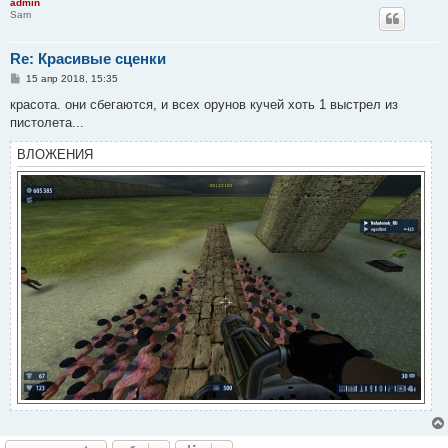
admin
Sam
Re: Красивые сценки
С
15 апр 2018, 15:35
о
о
красота. они сбегаются, и всех орунов кучей хоть 1 выстрел из
б
пистолета...
щ
е
н
ВЛОЖЕНИЯ
и
е