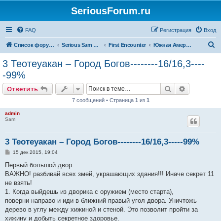
SeriousForum.ru
FAQ
Регистрация
Вход
П
Список форумов
Serious Sam Прохождения
First Encounter
Южная Америка
о
3 Теотеуакан – Город Богов--------16/16,3----
и
-99%
с
Поиск
Расширен
Ответить
к
7 сообщений • Страница
1
из
1
admin
Sam
3 Теотеуакан – Город Богов--------16/16,3-----99%
С
15 дек 2015, 19:04
о
о
Первый большой двор.
б
ВАЖНО! разбивай всех змей, украшающих здания!!! Иначе секрет 11
щ
е
не взять!
н
1. Когда выйдешь из дворика с оружием (место старта),
и
е
поверни направо и иди в ближний правый угол двора. Уничтожь
дерево в углу между хижиной и стеной. Это позволит пройти за
хижину и добыть секретное здоровье.