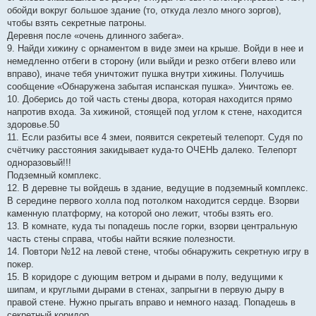
обойди вокруг большое здание (то, откуда лезло много зоргов),
чтобы взять секретные патроны.
Деревня после «очень длинного забега».
9. Найди хижину с орнаментом в виде змеи на крыше. Войди в нее и
немедленно отбеги в сторону (или выйди и резко отбеги влево или
вправо), иначе тебя уничтожит пушка внутри хижины. Получишь
сообщение «Обнаружена забытая испанская пушка». Уничтожь ее.
10. Доберись до той часть стены двора, которая находится прямо
напротив входа. За хижиной, стоящей под углом к стене, находится
здоровье.50
11. Если разбиты все 4 змеи, появится секретеый телепорт. Судя по
счётчику расстояния закидывает куда-то ОЧЕНЬ далеко. Телепорт
одноразовый!!!
Подземный комплекс.
12. В деревне ты войдешь в здание, ведущие в подземный комплекс.
В середине первого холла под потолком находится сердце. Взорви
каменную платформу, на которой оно лежит, чтобы взять его.
13. В комнате, куда ты попадешь после горки, взорви центральную
часть стены справа, чтобы найти всякие полезности.
14. Повтори №12 на левой стене, чтобы обнаружить секретную игру в
покер.
15. В коридоре с дующим ветром и дырами в полу, ведущими к
шипам, и круглыми дырами в стенах, запрыгни в первую дыру в
правой стене. Нужно прыгать вправо и немного назад. Попадешь в
секретный коридор.