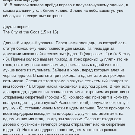
16. В лавовой пещере пройди вправо к полузатонувшему зданию, в
самый дальний угол, ближе к лаве. В лаве на небольшом уступе
обнаружишь секретные патроны.
Другая версия
The City of the Gods (15 из 15)
Длинный и нудный уровень. Перед нами площадь, на которой есть
статуя божка, ему надо принести две маски. На площади за
домиками можно найти секретные (ядра -1),(здоровье - 2) и (таблетку
- 3). Причем колесо выдает приход из трех красных цыплят - это не
глюк, поэтому расстреливаем их, прижавшись к одной из стен ,
лучше всего из пулемета. Зайдем в храм, перед которым алея из
черных идолов. В комнате три прохода, в одном из этих проходов
есть маска. Слева от этого храма в закутке есть темный квадрат за
ним (броня - 4). Вторая маска находится в другом храме. В нем есть
два прохода, один из них завален камнями - стреляем из ракетницы
,открываем секретный (проход - 5), коридор нас приводит в комнату
полную ядер . Где же пушка? Разносим столб, получаем секретную
(пушку - 6). Устанавливаем маски и идем дальше. После прохода по
всем коридорам выходим на площадь с двумя постаментами, на
одном из них миниган, на другом здоровье. Слева от входа есть
дерево с кустиком - телепорт рядом отправляет нас на секретные
(ярда - 7). На этом подуровне нас ожидает множество разных