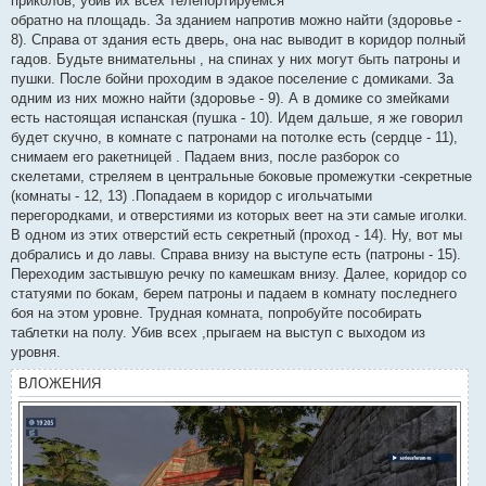
приколов, убив их всех телепортируемся
обратно на площадь. За зданием напротив можно найти (здоровье -
8). Справа от здания есть дверь, она нас выводит в коридор полный
гадов. Будьте внимательны , на спинах у них могут быть патроны и
пушки. После бойни проходим в эдакое поселение с домиками. За
одним из них можно найти (здоровье - 9). А в домике со змейками
есть настоящая испанская (пушка - 10). Идем дальше, я же говорил
будет скучно, в комнате с патронами на потолке есть (сердце - 11),
снимаем его ракетницей . Падаем вниз, после разборок со
скелетами, стреляем в центральные боковые промежутки -секретные
(комнаты - 12, 13) .Попадаем в коридор с игольчатыми
перегородками, и отверстиями из которых веет на эти самые иголки.
В одном из этих отверстий есть секретный (проход - 14). Ну, вот мы
добрались и до лавы. Справа внизу на выступе есть (патроны - 15).
Переходим застывшую речку по камешкам внизу. Далее, коридор со
статуями по бокам, берем патроны и падаем в комнату последнего
боя на этом уровне. Трудная комната, попробуйте пособирать
таблетки на полу. Убив всех ,прыгаем на выступ с выходом из
уровня.
ВЛОЖЕНИЯ