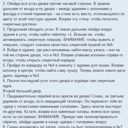
2. Обойди все углы двора против часовой стрелки. В правом
дальнем от входа углу двора – между зданием с колоннами у
фасада и стеной периметра – на стене есть место, отличающееся по
цвету от всей текстуры здания. Взорви эту стену, чтобы получить
секретные доспехи.
3. Продолжай обходить углы. В левом дальнем обойди вокруг
здания в углу, чтобы найти таблетку +1. Возьми ее, чтобы
активировать секретную ловушку. ВНИМАНИЕ: чтобы выжить в
ловушке, следует сначала запастись секретной пушкой из №5.
4. Войди в здание, где рассчитываешь найти маску ужаса – оно на
той же стороне двора, что и №3. Взорви упавшие колонны справа от
входа, чтобы открыть секретный коридор.
5. Пройди по коридору из №4 в комнату с ядрами для пушки. Взорви
колонну в центре, чтобы найти саму пушку. Теперь можно смело идти
драть задницы в №3.
6. Посети последний угол этого двора и подбери там секретные
ядра.
Второй большой двор.
7. Предварительно перебей всех врагов во дворе! Слева, за третьим
деревом от входа, есть мерцающий телепорт. Он перенесет тебя во
«двор с гигантскими каменными головами». Здесь многое выглядит
по-другому. Кстати, взорви все каменные головы, можно все сразу,
если ты экстремал. ВНИМАНИЕ: Прежде чем телепортироваться
обратно, обойди здание в конце «двора с головами» вокруг.
8. Снова оказавшись во дворе, откуда ты был телепортирован в №7,